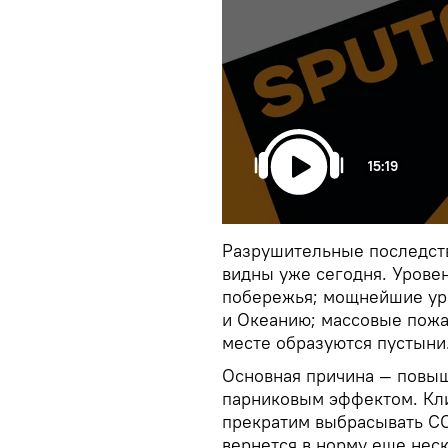
15:19
Разрушительные последств
видны уже сегодня. Уровен
побережья; мощнейшие ур
и Океанию; массовые пожа
месте образуются пустыни
Основная причина — повыш
парниковым эффектом. Кли
прекратим выбрасывать СО
вернется в норму еще неск