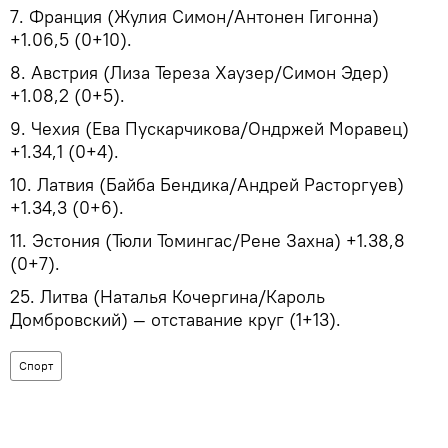
7. Франция (Жулия Симон/Антонен Гигонна)
+1.06,5 (0+10).
8. Австрия (Лиза Тереза Хаузер/Симон Эдер)
+1.08,2 (0+5).
9. Чехия (Ева Пускарчикова/Ондржей Моравец)
+1.34,1 (0+4).
10. Латвия (Байба Бендика/Андрей Расторгуев)
+1.34,3 (0+6).
11. Эстония (Тюли Томингас/Рене Захна) +1.38,8
(0+7).
25. Литва (Наталья Кочергина/Кароль
Домбровский) — отставание круг (1+13).
Спорт