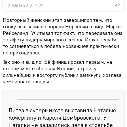
10 марта 2019, 14:35
Повторный женский этап завершился тем, что
гонку возглавила сборная Норвегии в лице Марте
Рёйселанд. Учитывая тот факт, что передавала она
эстафету лидеру мирового сезона Йоханнесу Бё,
то сомневаться в победе норвежцев практически
не приходилось.
Так оно и вышло: Бё финишировал первым, на
втором месте сборная Италии, а тройку
сильнейших к восторгу публики замкнули хозяева
чемпионата, шведы.
Литва в супермиксте выставила Наталью
Кочергину и Кароля Домбровского. У
Натальи не заладились дела в стрельбе