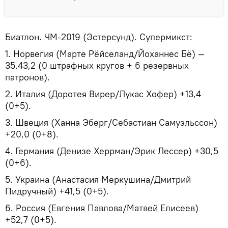
Биатлон. ЧМ-2019 (Эстерсунд). Супермикст:
1. Норвегия (Марте Рёйселанд/Йоханнес Бё) —
35.43,2 (0 штрафных кругов + 6 резервных
патронов).
2. Италия (Доротея Вирер/Лукас Хофер) +13,4
(0+5).
3. Швеция (Ханна Эберг/Себастиан Самуэльссон)
+20,0 (0+8).
4. Германия (Денизе Херрман/Эрик Лессер) +30,5
(0+6).
5. Украина (Анастасия Меркушина/Дмитрий
Пидручный) +41,5 (0+5).
6. Россия (Евгения Павлова/Матвей Елисеев)
+52,7 (0+5).