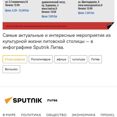
Самые актуальные и интересные мероприятия из
культурной жизни литовской столицы — в
инфографике Sputnik Литва.
Инфографика
Мультимедиа
афиша
культура
Литва
Вильнюс
Литва
В МИРЕ
ПОЛИТИКА
ОБЩЕСТВО
ЭКОНОМИКА
ПРОИСШ