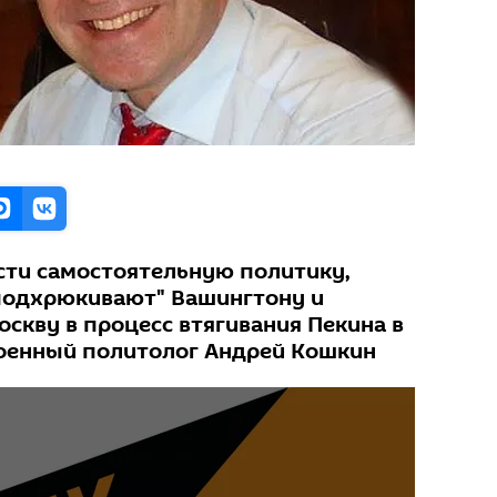
ести самостоятельную политику,
подхрюкивают" Вашингтону и
скву в процесс втягивания Пекина в
военный политолог Андрей Кошкин