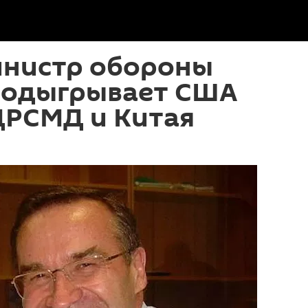
инистр обороны
подыгрывает США
ДРСМД и Китая