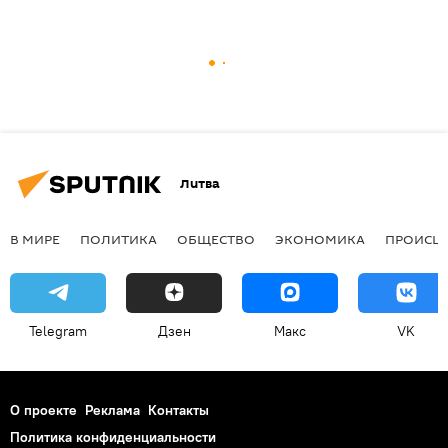
Литва
В МИРЕ
ПОЛИТИКА
ОБЩЕСТВО
ЭКОНОМИКА
ПРОИСШ
Telegram
Дзен
Макс
VK
О проекте
Реклама
Контакты
Политика конфиденциальности