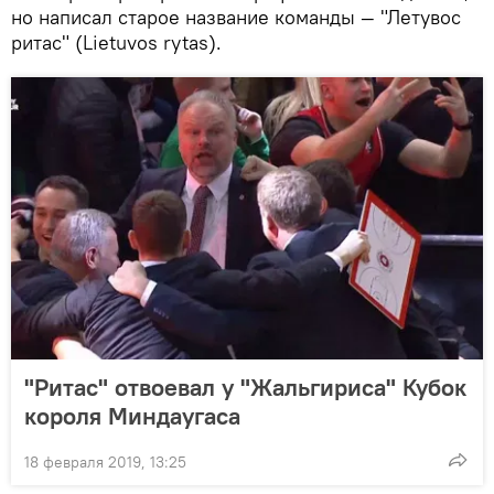
но написал старое название команды — "Летувос
ритас" (Lietuvos rytas).
"Ритас" отвоевал у "Жальгириса" Кубок
короля Миндаугаса
18 февраля 2019, 13:25