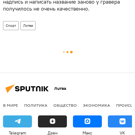
надпись и написать название заново у гравера
получилось не очень качественно.
Спорт
Литва
Литва
В МИРЕ
ПОЛИТИКА
ОБЩЕСТВО
ЭКОНОМИКА
ПРОИСШ
Telegram
Дзен
Макс
VK