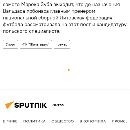
самого Марека Зуба выходит, что до назначения
Вальдаса Урбонаса главным тренером
национальной сборной Литовская федерация
футбола рассматривала на этот пост и кандидатуру
польского специалиста.
Спорт
ФК "Жальгирис"
тренер
Литва
В МИРЕ
ПОЛИТИКА
ОБЩЕСТВО
ЭКОНОМИКА
ПРОИСШ