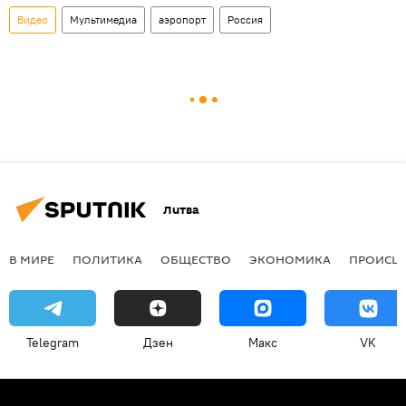
Видео
Мультимедиа
аэропорт
Россия
Литва
В МИРЕ
ПОЛИТИКА
ОБЩЕСТВО
ЭКОНОМИКА
ПРОИСШ
Telegram
Дзен
Макс
VK