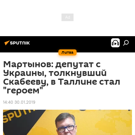
Литва
Мартынов: депутат с
Украины, толкнувший
Скабееву, в Таллине стал
"героем"
14:40 30.01.2019