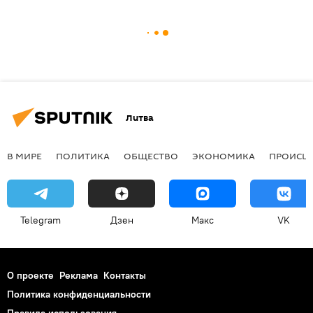
Литва
В МИРЕ
ПОЛИТИКА
ОБЩЕСТВО
ЭКОНОМИКА
ПРОИСШ
Telegram
Дзен
Макс
VK
О проекте
Реклама
Контакты
Политика конфиденциальности