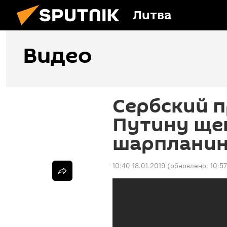
Литва
Видео
Сербский 
Путину ще
шарпланин
10:40 18.01.2019
(обновлено:
10:57