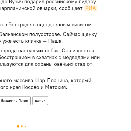
др Вучич подарил российскому лидеру
шарпланинской овчарки, сообщает
РИА 
ал в Белграде с однодневным визитом.
Балканском полуострове. Сейчас щенку
о уже есть кличка — Паша.
порода пастушьих собак. Она известна
бесстрашием в схватках с медведями или
ользуются для охраны овечьих стад от
орного массива Шар-Планина, который
ого края Косово и Метохия.
Владимир Путин
щенок