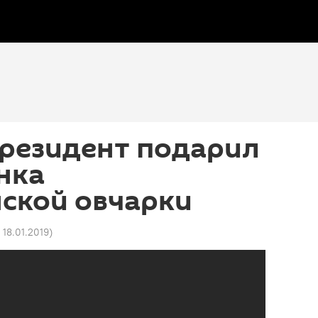
президент подарил
нка
ской овчарки
 18.01.2019
)