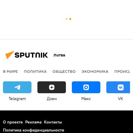
Литва
В МИРЕ
ПОЛИТИКА
ОБЩЕСТВО
ЭКОНОМИКА
ПРОИСШ
Telegram
Дзен
Макс
VK
О проекте
Реклама
Контакты
Политика конфиденциальности