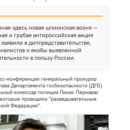
нная здесь новая шпионская возня —
ная и грубая антироссийская акция
— заявили в диппредставительстве,
рналистов о якобы выявленной
тельности в пользу России.
есс-конференции генеральный прокурор
лава Департамента госбезопасности (ДГБ)
льный комиссар полиции Линас Пернавас
, которые проводили "разведывательные
ской Федерации".