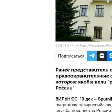
CC BY 3.0
/
Alma Pater
/ Посольство Рос
Подписаться
Ранее представители 
правоохранительные о
которые якобы вели "
России"
ВИЛЬНЮС, 19 дек – Sputni
очередная антироссийская
служба посольства России