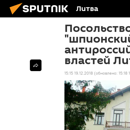
Литва
Посольство
"шпионски
антиросси
властей Л
15:15 19.12.2018
(обновлено:
15:18 