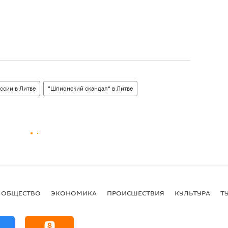
ссии в Литве
"Шпионский скандал" в Литве
ОБЩЕСТВО
ЭКОНОМИКА
ПРОИСШЕСТВИЯ
КУЛЬТУРА
Т