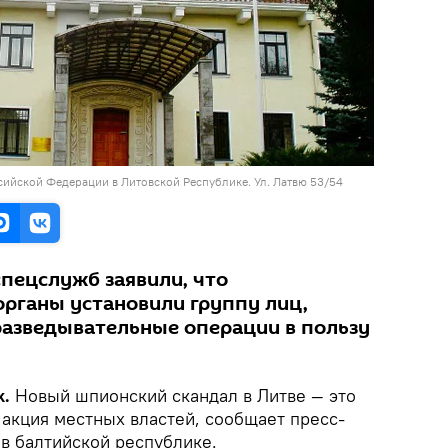
сийской Федерации в Литовской Республике. Ул. Латвю 53/54
спецслужб заявили, что
рганы установили группу лиц,
разведывательные операции в пользу
k.
Новый шпионский скандал в Литве — это
 акция местных властей, сообщает пресс-
 в балтийской республике.