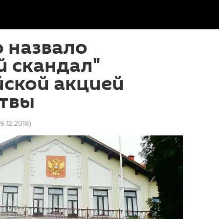
 назвало
й скандал"
йской акцией
итвы
19.12.2018
)