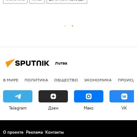
Литва
В МИРЕ
ПОЛИТИКА
ОБЩЕСТВО
ЭКОНОМИКА
ПРОИСШ
Telegram
Дзен
Макс
VK
О проекте
Реклама
Контакты