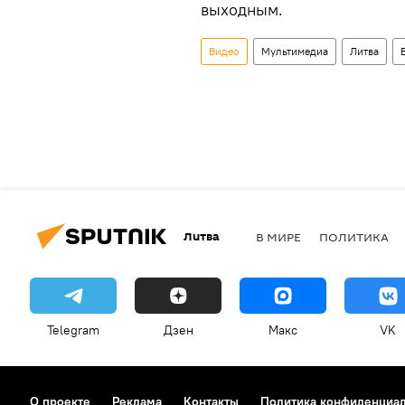
выходным.
Видео
Мультимедиа
Литва
Литва
В МИРЕ
ПОЛИТИКА
Telegram
Дзен
Макс
VK
О проекте
Реклама
Контакты
Политика конфиденциа