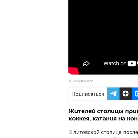
©
VilniusVideo
Подписаться
Жителей столицы при
хоккея, катания на ко
В литовской столице посл