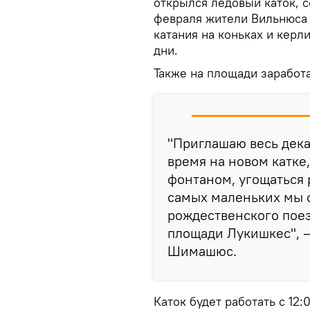
открылся ледовый каток, с
февраля жители Вильнюса 
катания на коньках и керл
дни.
Также на площади заработ
"Приглашаю весь дека
время на новом катк
фонтаном, угощаться 
самых маленьких мы 
рождественского поез
площади Лукишкес", 
Шимашюс.
Каток будет работать с 12: