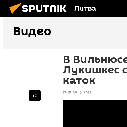
Литва
Видео
В Вильнюс
Лукишкес 
каток
17:15 08.12.2018