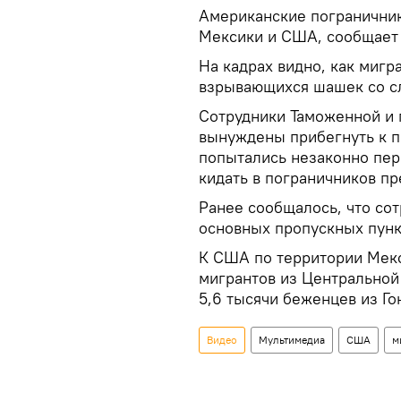
Американские пограничник
Мексики и США, сообщае
На кадрах видно, как мигр
взрывающихся шашек со с
Сотрудники Таможенной и 
вынуждены прибегнуть к п
попытались незаконно пер
кидать в пограничников пр
Ранее сообщалось, что со
основных пропускных пунк
К США по территории Мекс
мигрантов из Центральной
5,6 тысячи беженцев из Го
Видео
Мультимедиа
США
м