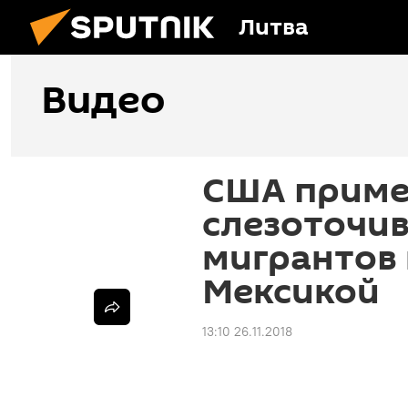
Литва
Видео
США прим
слезоточив
мигрантов 
Мексикой
13:10 26.11.2018