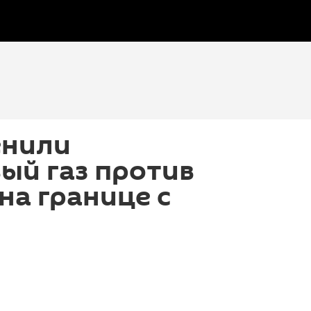
енили
ый газ против
на границе с