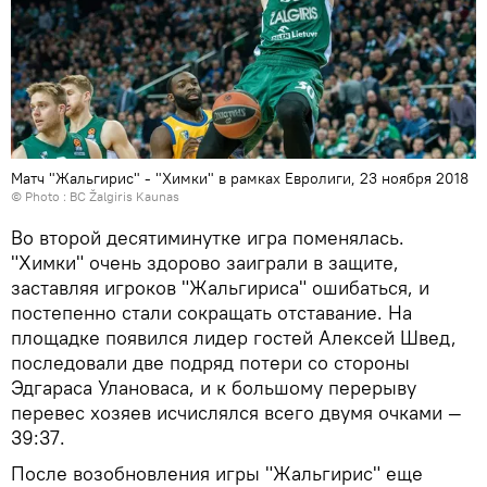
Матч "Жальгирис" - "Химки" в рамках Евролиги, 23 ноября 2018
© Photo :
BC Žalgiris Kaunas
Во второй десятиминутке игра поменялась.
"Химки" очень здорово заиграли в защите,
заставляя игроков "Жальгириса" ошибаться, и
постепенно стали сокращать отставание. На
площадке появился лидер гостей Алексей Швед,
последовали две подряд потери со стороны
Эдгараса Улановаса, и к большому перерыву
перевес хозяев исчислялся всего двумя очками —
39:37.
После возобновления игры "Жальгирис" еще