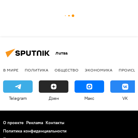
Литва
В МИРЕ
ПОЛИТИКА
ОБЩЕСТВО
ЭКОНОМИКА
ПРОИСШ
Telegram
Дзен
Макс
VK
О проекте
Реклама
Контакты
Политика конфиденциальности