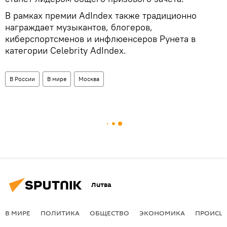
В рамках премии AdIndex также традиционно
награждает музыкантов, блогеров,
киберспортсменов и инфлюенсеров Рунета в
категории Celebrity AdIndex.
В России
В мире
Москва
Литва
В МИРЕ
ПОЛИТИКА
ОБЩЕСТВО
ЭКОНОМИКА
ПРОИСШ