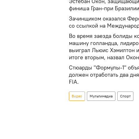
Эстебан Окон, защищающий 
финиша Гран-при Бразилии
Зачинщиком оказался Ферс
со ссылкой на Международ
Во время заезда болиды ком
машину голландца, лидиров
выиграл Льюис Хэмилтон и
итоге вторым, назвал Окон
​Стюарды "Формулы-1" объ
должен отработать два дн
FIA.
Видео
Мультимедиа
Спорт