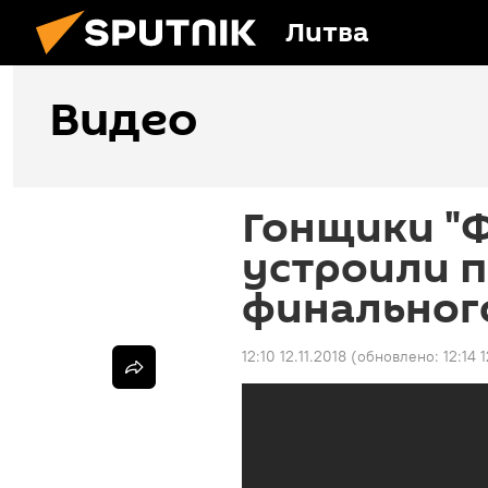
Литва
Видео
Гонщики "
устроили п
финального
12:10 12.11.2018
(обновлено:
12:14 