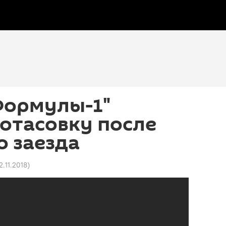
Формулы-1"
отасовку после
 заезда
12.11.2018
)