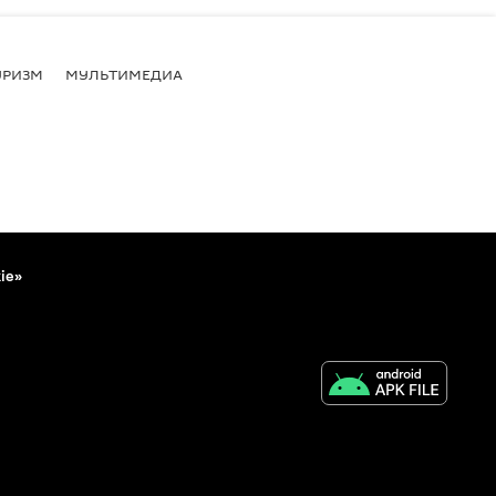
УРИЗМ
МУЛЬТИМЕДИА
ie»