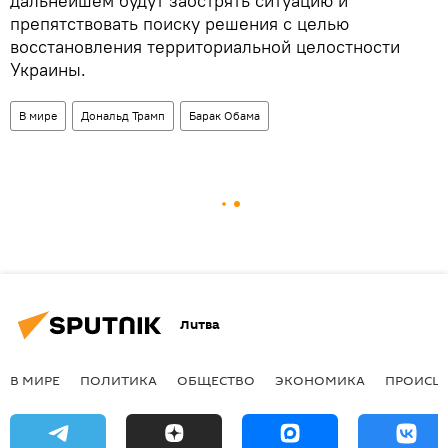
дальнейшем будут заострять ситуацию и
препятствовать поиску решения с целью
восстановления территориальной целостности
Украины.
В мире
Дональд Трамп
Барак Обама
Литва
В МИРЕ
ПОЛИТИКА
ОБЩЕСТВО
ЭКОНОМИКА
ПРОИСШ