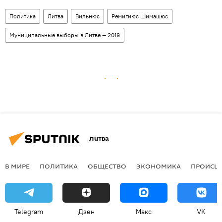
Политика
Литва
Вильнюс
Ремигиюс Шимашюс
Муниципальные выборы в Литве — 2019
Литва
В МИРЕ
ПОЛИТИКА
ОБЩЕСТВО
ЭКОНОМИКА
ПРОИСШ
Telegram
Дзен
Макс
VK