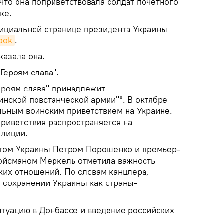
 что она поприветствовала солдат почетного
ке.
ициальной странице президента Украины
ook
.
казала она.
Героям слава".
ероям слава" принадлежит
инской повстанческой армии"*. В октябре
альным воинским приветствием на Украине.
приветствия распространяется на
олиции.
нтом Украины Петром Порошенко и премьер-
ойсманом Меркель отметила важность
ких отношений. По словам канцлера,
в сохранении Украины как страны-
итуацию в Донбассе и введение российских