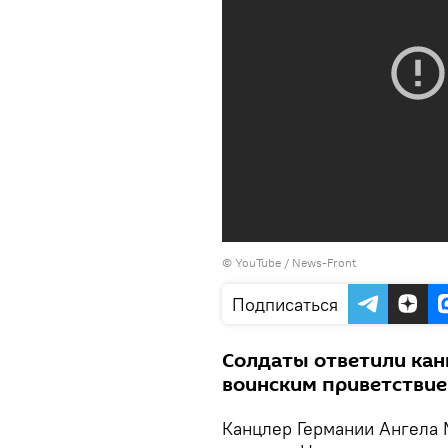
©
YouTube / News-Front
Подписаться
Солдаты ответили ка
воинским приветстви
Канцлер Германии Ангела 