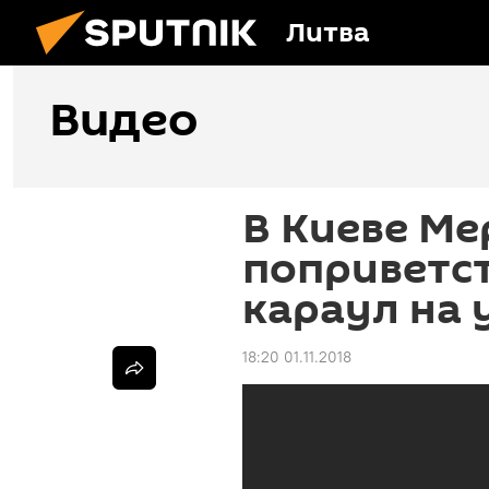
Литва
Видео
В Киеве Ме
поприветс
караул на 
18:20 01.11.2018