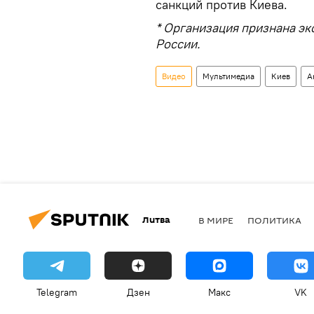
санкций против Киева.
* Организация признана эк
России.
Видео
Мультимедиа
Киев
А
Литва
В МИРЕ
ПОЛИТИКА
Telegram
Дзен
Макс
VK