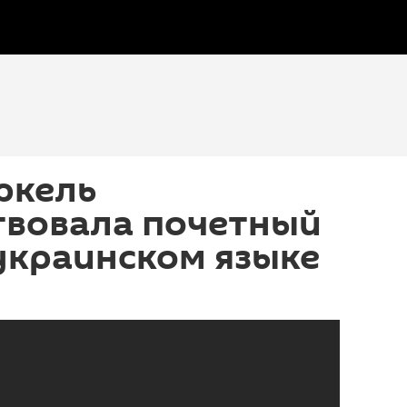
ркель
твовала почетный
украинском языке