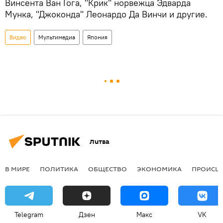
Винсента Ван Гога, "Крик" норвежца Эдварда
Мунка, "Джоконда" Леонардо Да Винчи и другие.
Видео
Мультимедиа
Япония
Литва
В МИРЕ
ПОЛИТИКА
ОБЩЕСТВО
ЭКОНОМИКА
ПРОИСШ
Telegram
Дзен
Макс
VK