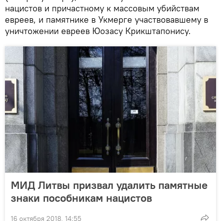
нацистов и причастному к массовым убийствам
евреев, и памятнике в Укмерге участвовавшему в
уничтожении евреев Юозасу Крикштапонису.
МИД Литвы призвал удалить памятные
знаки пособникам нацистов
16 октября 2018, 14:55