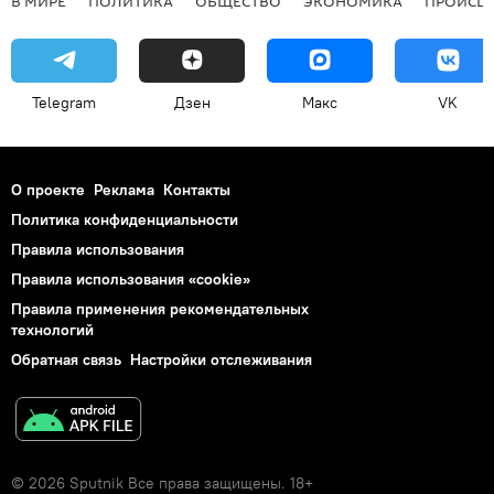
В МИРЕ
ПОЛИТИКА
ОБЩЕСТВО
ЭКОНОМИКА
ПРОИСШ
Telegram
Дзен
Макс
VK
О проекте
Реклама
Контакты
Политика конфиденциальности
Правила использования
Правила использования «cookie»
Правила применения рекомендательных
технологий
Обратная связь
Настройки отслеживания
© 2026 Sputnik Все права защищены. 18+