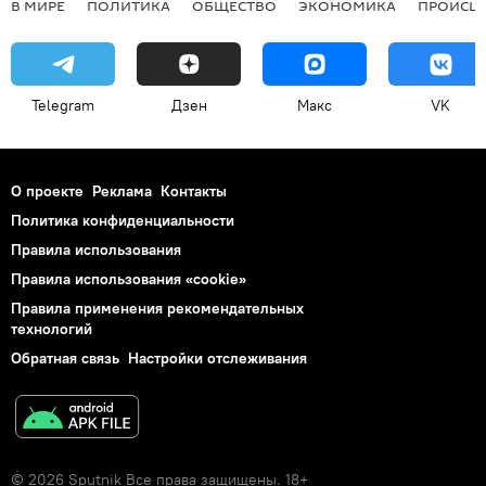
В МИРЕ
ПОЛИТИКА
ОБЩЕСТВО
ЭКОНОМИКА
ПРОИСШ
Telegram
Дзен
Макс
VK
О проекте
Реклама
Контакты
Политика конфиденциальности
Правила использования
Правила использования «cookie»
Правила применения рекомендательных
технологий
Обратная связь
Настройки отслеживания
© 2026 Sputnik Все права защищены. 18+