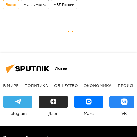
Видео
Мультимедиа
МВД России
Литва
В МИРЕ
ПОЛИТИКА
ОБЩЕСТВО
ЭКОНОМИКА
ПРОИСШ
Telegram
Дзен
Макс
VK