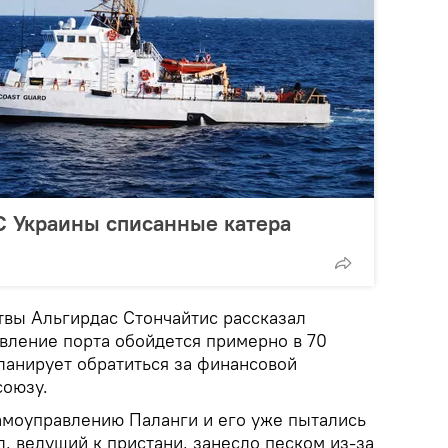
 Украины списанные катера
твы Альгирдас Стончайтис рассказал
овление порта обойдется примерно в 70
ланирует обратиться за финансовой
союзу.
амоуправлению Паланги и его уже пытались
л, ведущий к пристани, занесло песком из-за