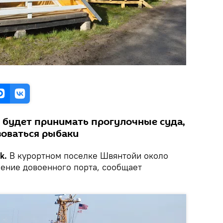
т будет принимать прогулочные суда,
зоваться рыбаки
k.
В курортном поселке Швянтойи около
ление довоенного порта, сообщает