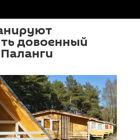
ланируют
ить довоенный
 Паланги