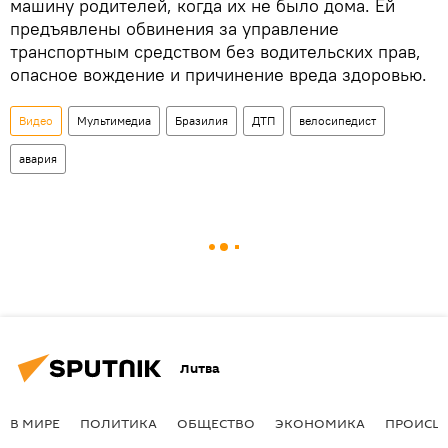
машину родителей, когда их не было дома. Ей
предъявлены обвинения за управление
транспортным средством без водительских прав,
опасное вождение и причинение вреда здоровью.
Видео
Мультимедиа
Бразилия
ДТП
велосипедист
авария
Литва
В МИРЕ
ПОЛИТИКА
ОБЩЕСТВО
ЭКОНОМИКА
ПРОИСШ