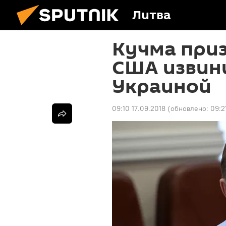
Литва
Кучма при
США извин
Украиной
09:10 17.09.2018
(обновлено:
09:2