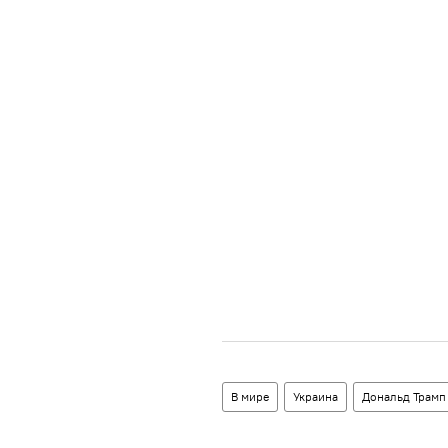
В мире
Украина
Дональд Трамп