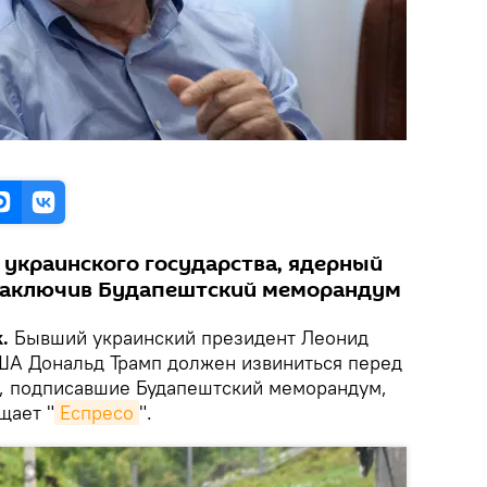
 украинского государства, ядерный
 заключив Будапештский меморандум
.
Бывший украинский президент Леонид
США Дональд Трамп должен извиниться перед
ны, подписавшие Будапештский меморандум,
щает "
Еспресо
".