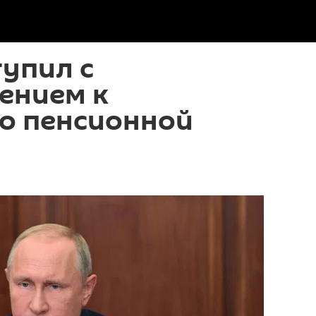
упил с
ением к
 о пенсионной