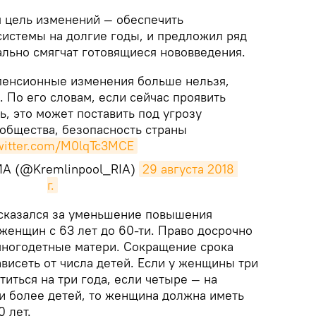
я цель изменений — обеспечить
системы на долгие годы, и предложил ряд
льно смягчат готовящиеся нововведения.
пенсионные изменения больше нельзя,
. По его словам, если сейчас проявить
, это может поставить под угрозу
 общества, безопасность страны
twitter.com/M0lqTc3MCE
ИА (@Kremlinpool_RIA)
29 августа 2018 
г.
высказался за уменьшение повышения
женщин с 63 лет до 60-ти. Право досрочно
многодетные матери. Сокращение срока
висеть от числа детей. Если у женщины три
титься на три года, если четыре — на
 и более детей, то женщина должна иметь
0 лет.