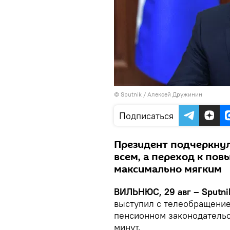
© Sputnik / Алексей Дружинин
Подписаться
Президент подчеркнул
всем, а переход к по
максимально мягким
ВИЛЬНЮС, 29 авг – Sputni
выступил с телеобращение
пенсионном законодательс
минут.