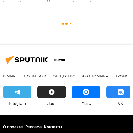
Литва
В МИРЕ
ПОЛИТИКА
ОБЩЕСТВО
ЭКОНОМИКА
ПРОИСШ
Telegram
Дзен
Макс
VK
О проекте
Реклама
Контакты