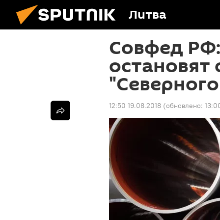
Литва
Совфед РФ:
остановят 
"Северного
12:50 19.08.2018
(обновлено:
13:0