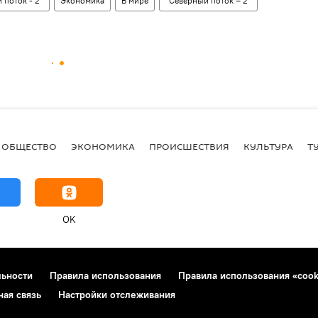
 поток - 2"
Экономика
В мире
"Северный поток – 2"
ОБЩЕСТВО
ЭКОНОМИКА
ПРОИСШЕСТВИЯ
КУЛЬТУРА
Т
OK
льности
Правила использования
Правила использования «cook
ная связь
Настройки отслеживания