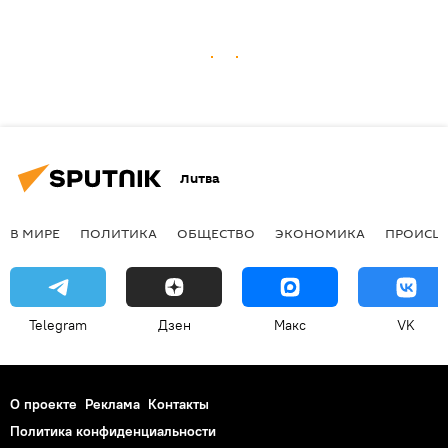
Литва
В МИРЕ
ПОЛИТИКА
ОБЩЕСТВО
ЭКОНОМИКА
ПРОИСШ
Telegram
Дзен
Макс
VK
О проекте
Реклама
Контакты
Политика конфиденциальности