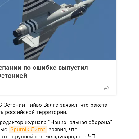
спании по ошибке выпустил
Эстонией
Эстонии Рийво Валге заявил, что ракета,
ть российской территории.
 редактор журнала "Национальная оборона"
вью
Sputnik Литва
заявил, что
 это крупнейшее международное ЧП,