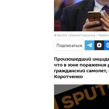
© Sputnik / Евгений Одиноков
/
Перейти
Подписаться
Произошедший инциде
что в зоне поражения
гражданский самолет,
Коротченко