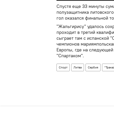
Спустя еще 33 минуты сум
полузащитника литовского
гол оказался финальной то
"Жальгирису" удалось сохр
проходит в третий квалиф
сыграет там с испанской 
чемпионов мариямпольская
Европы, где на следующей
"Спартаком".
Спорт
Литва
Сербия
"Трака