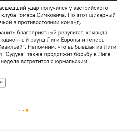
асшедший удар получился у австрийского
 клуба Томаса Симковича. Но этот шикарный
чкой в противостоянии команд.
анить благоприятный результат, команда
икационный раунд Лиги Европы и теперь
"Севильей". Напомним, что выбывшая из Лиги
 "Судува" также продолжит борьбу в Лиге
 неделе встретится с юрмальским
й"