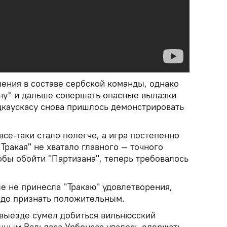
ления в составе сербской команды, однако
ну" и дальше совершать опасные вылазки
дкаускасу снова пришлось демонстрировать
все-таки стало полегче, а игра постепенно
"Тракая" не хватало главного — точного
обы обойти "Партизана", теперь требовалось
ле не принесла "Тракаю" удовлетворения,
 надо признать положительным.
 выезде сумел добиться вильнюсский
чным Вальдаса Урбонаса удалось одержать