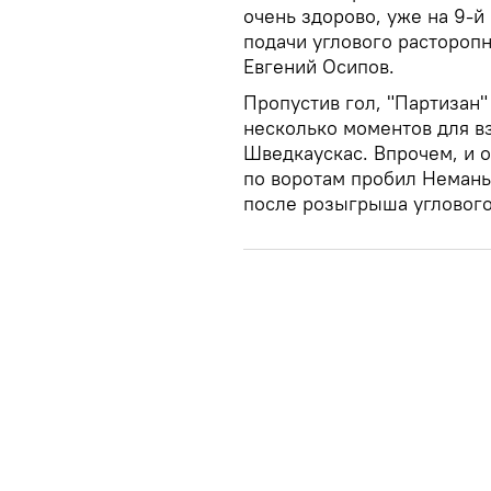
очень здорово, уже на 9-й
подачи углового растороп
Евгений Осипов.
Пропустив гол, "Партизан"
несколько моментов для вз
Шведкаускас. Впрочем, и о
по воротам пробил Неманья
после розыгрыша углового 