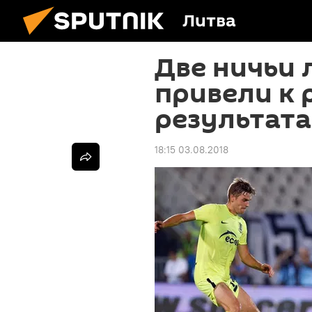
Литва
Две ничьи 
привели к
результата
18:15 03.08.2018