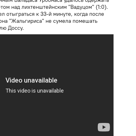
том над лихтенштейнским "Вадуцом" (1:0).
л отыграться к 33-й минуте, когда после
она "Жальгириса" не сумела помешать
лю Доссу.