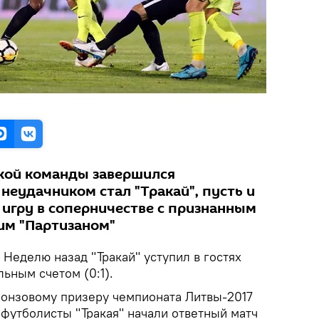
кой команды завершился
неудачником стал "Тракай", пусть и
игру в соперничестве с признанным
им "Партизаном"
Неделю назад "Тракай" уступил в гостях
ьным счетом (0:1).
бронзовому призеру чемпионата Литвы-2017
 футболисты "Тракая" начали ответный матч