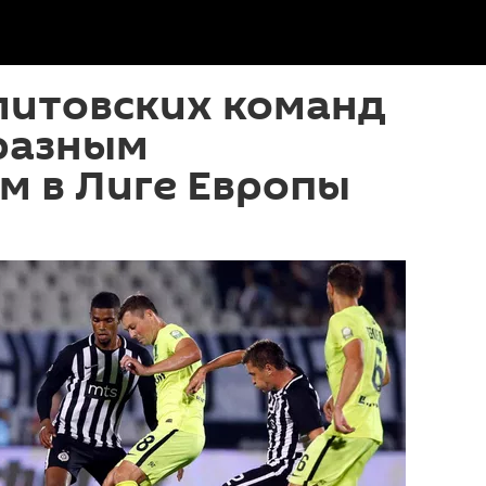
литовских команд
 разным
м в Лиге Европы