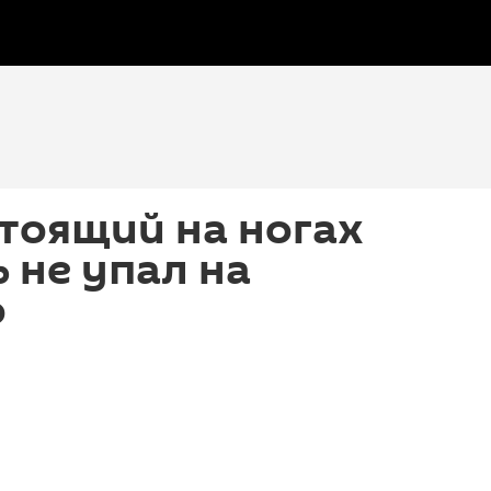
тоящий на ногах
 не упал на
о