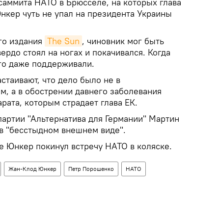
саммита НАТО в Брюсселе, на которых глава
кер чуть не упал на президента Украины
го издания
The Sun
, чиновник мог быть
ердо стоял на ногах и покачивался. Когда
го даже поддерживали.
стаивают, что дело было не в
м, а в обострении давнего заболевания
рата, которым страдает глава ЕК.
партии "Альтернатива для Германии" Мартин
в "бесстыдном внешнем виде".
е Юнкер покинул встречу НАТО в коляске.
Жан-Клод Юнкер
Петр Порошенко
НАТО