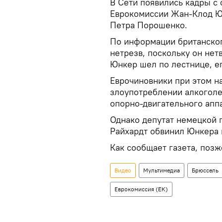
В Cети появились кадры с 
Еврокомиссии Жан-Клод Юн
Петра Порошенко.
По информации британско
нетрезв, поскольку он нетв
Юнкер шел по лестнице, е
Еврочиновники при этом на
злоупотреблении алкоголе
опорно-двигательного аппа
Однако депутат немецкой 
Райхардт обвинил Юнкера 
Как сообщает газета, позж
Видео
Мультимедиа
Брюссель
Еврокомиссия (ЕК)