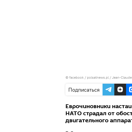
©
facebook / polsatnews.pl
/ Jean-Claude
Подписаться
Еврочиновники настаив
НАТО страдал от обос
двигательного аппара