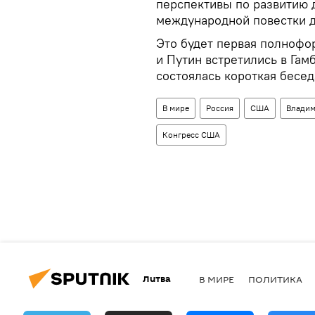
перспективы по развитию 
международной повестки д
Это будет первая полнофор
и Путин встретились в Гам
состоялась короткая бесед
В мире
Россия
США
Владим
Конгресс США
Литва
В МИРЕ
ПОЛИТИКА