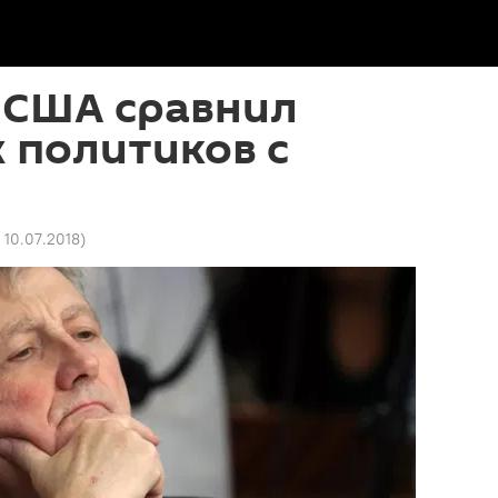
 США сравнил
 политиков с
8 10.07.2018
)