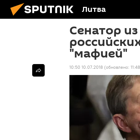
Литва
Сенатор из
российских
"мафией"
10:50 10.07.2018
(обновлено:
11:4