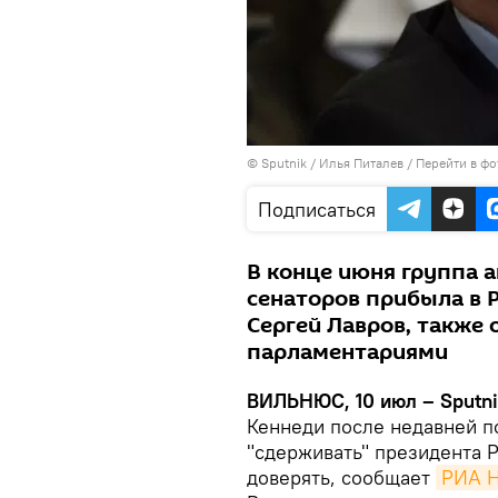
© Sputnik / Илья Питалев
/
Перейти в фо
Подписаться
В конце июня группа 
сенаторов прибыла в Р
Сергей Лавров, также 
парламентариями
ВИЛЬНЮС, 10 июл – Sputn
Кеннеди после недавней п
"сдерживать" президента Р
доверять, сообщает
РИА Н