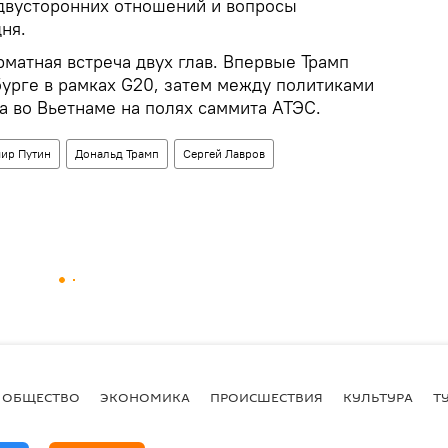
двусторонних отношений и вопросы
ня.
матная встреча двух глав. Впервые Трамп
бурге в рамках G20, затем между политиками
а во Вьетнаме на полях саммита АТЭС.
ир Путин
Дональд Трамп
Сергей Лавров
ОБЩЕСТВО
ЭКОНОМИКА
ПРОИСШЕСТВИЯ
КУЛЬТУРА
Т