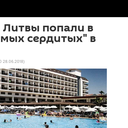
 Литвы попали в
амых сердитых" в
10 28.06.2018
)