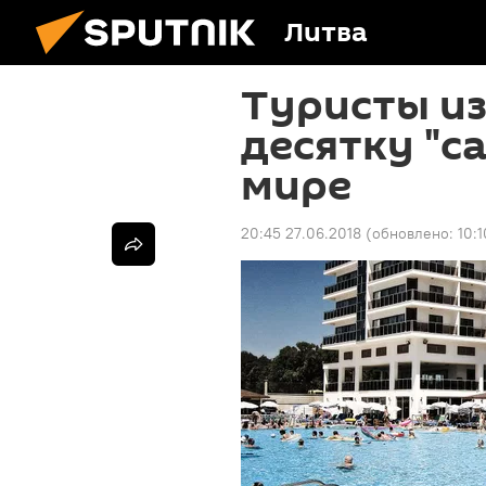
Литва
Туристы из
десятку "с
мире
20:45 27.06.2018
(обновлено:
10: