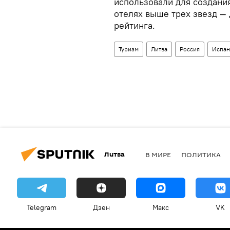
использовали для создания
отелях выше трех звезд — 
рейтинга.
Туризм
Литва
Россия
Испан
Литва
В МИРЕ
ПОЛИТИКА
Telegram
Дзен
Макс
VK