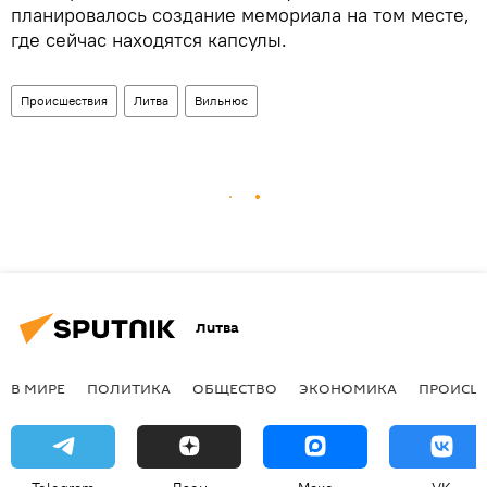
планировалось создание мемориала на том месте,
где сейчас находятся капсулы.
Происшествия
Литва
Вильнюс
Литва
В МИРЕ
ПОЛИТИКА
ОБЩЕСТВО
ЭКОНОМИКА
ПРОИСШ