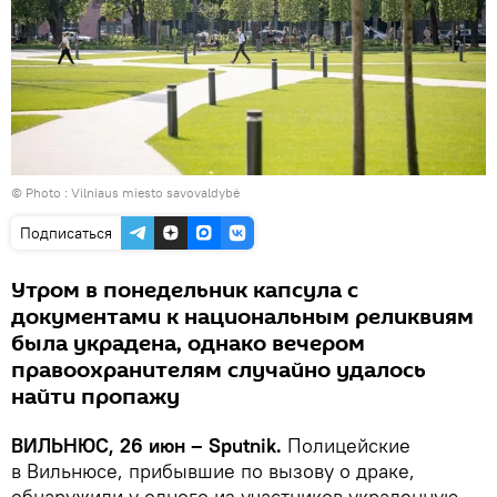
© Photo :
Vilniaus miesto savovaldybė
Подписаться
Утром в понедельник капсула с
документами к национальным реликвиям
была украдена, однако вечером
правоохранителям случайно удалось
найти пропажу
ВИЛЬНЮС, 26 июн – Sputnik.
Полицейские
в Вильнюсе, прибывшие по вызову о драке,
обнаружили у одного из участников украденную