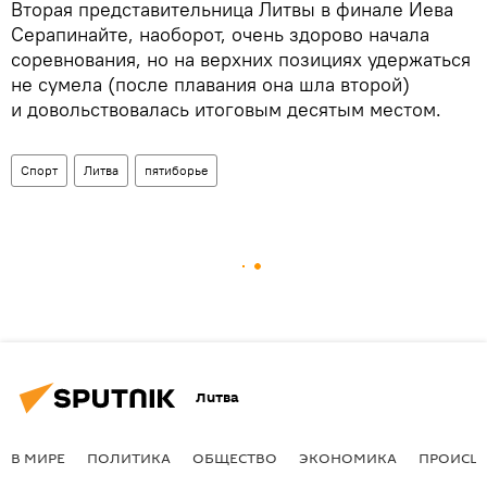
Вторая представительница Литвы в финале Иева
Серапинайте, наоборот, очень здорово начала
соревнования, но на верхних позициях удержаться
не сумела (после плавания она шла второй)
и довольствовалась итоговым десятым местом.
Спорт
Литва
пятиборье
Литва
В МИРЕ
ПОЛИТИКА
ОБЩЕСТВО
ЭКОНОМИКА
ПРОИСШ