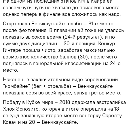
На одном из последних этапов КМ в Каире ей
совсем чуть-чуть не хватило до призового места,
однако теперь в финале все сложилось как надо.
Стартовала Венчкаускайте слабо — 31-е место
после фехтования. В плавании ей тоже не удалось
показать высокое время (24-й результат), и по
сумме двух дисциплин — 30-я позиция. Конкур
Гинтаре прошла чисто, заработав максимально
возможное количество баллов (30), после чего
поднялась в генеральной классификации на 24-е
место.
Наконец, в заключительном виде соревнований —
"комбайне" (бег + стрельба) — Венчкаускайте
показала себя во всей красе, заняв третье место.
Победу в Кубке мира – 2018 одержала австралийка
Хлоя Эспозито, которая в итоге опередила на 13
секунд занявшую второе место венгерку Саролту
Ковач и на 20 — Венчкаускайте.