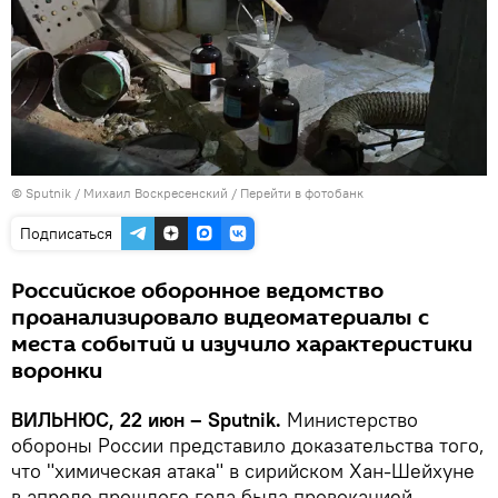
© Sputnik / Михаил Воскресенский
/
Перейти в фотобанк
Подписаться
Российское оборонное ведомство
проанализировало видеоматериалы с
места событий и изучило характеристики
воронки
ВИЛЬНЮС, 22 июн – Sputnik.
Министерство
обороны России представило доказательства того,
что "химическая атака" в сирийском Хан-Шейхуне
в апреле прошлого года была провокацией,