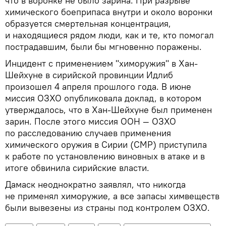
что в воронке не было зарина. При разрыве
химического боеприпаса внутри и около воронки
образуется смертельная концентрация,
и находящиеся рядом люди, как и те, кто помогал
пострадавшим, были бы мгновенно поражены.
Инцидент с применением "химоружия" в Хан-
Шейхуне в сирийской провинции Идлиб
произошел 4 апреля прошлого года. В июне
миссия ОЗХО опубликовала доклад, в котором
утверждалось, что в Хан-Шейхуне был применен
зарин. После этого миссия ООН — ОЗХО
по расследованию случаев применения
химического оружия в Сирии (СМР) приступила
к работе по установлению виновных в атаке и в
итоге обвинила сирийские власти.
Дамаск неоднократно заявлял, что никогда
не применял химоружие, а все запасы химвеществ
были вывезены из страны под контролем ОЗХО.