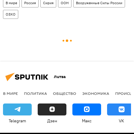
В мире
Россия
Сирия
ООН
Вооруженные Силы России
ОЗХО
Литва
В МИРЕ
ПОЛИТИКА
ОБЩЕСТВО
ЭКОНОМИКА
ПРОИСШ
Telegram
Дзен
Макс
VK