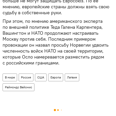
больше не могут защищать Евросоюз. По ее
мнению, европейские страны должны взять свою
судьбу в собственные руки.
При этом, по мнению американского эксперта
по внешней политике Теда Галена Карпентера,
Вашингтон и НАТО продолжают настраивать
Москву против себя. Последним примером
провокации он назвал просьбу Норвегии удвоить
численность войск НАТО на своей территории,
которые Осло намеревается разместить рядом
с российскими границами.
В мире
Россия
США
Европа
Латвия
Раймондс Вейонис