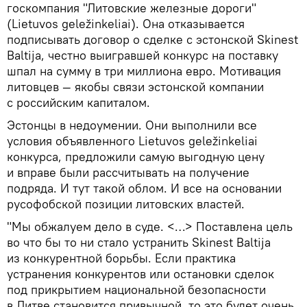
госкомпания "Литовские железные дороги"
(Lietuvos geležinkeliai). Она отказывается
подписывать договор о сделке с эстонской Skinest
Baltija, честно выигравшей конкурс на поставку
шпал на сумму в три миллиона евро. Мотивация
литовцев — якобы связи эстонской компании
с российским капиталом.
Эстонцы в недоумении. Они выполнили все
условия объявленного Lietuvos geležinkeliai
конкурса, предложили самую выгодную цену
и вправе были рассчитывать на получение
подряда. И тут такой облом. И все на основании
русофобской позиции литовских властей.
"Мы обжалуем дело в суде. <…> Поставлена цель
во что бы то ни стало устранить Skinest Baltija
из конкурентной борьбы. Если практика
устранения конкурентов или остановки сделок
под прикрытием национальной безопасности
в Литве становится привычной, то это будет очень