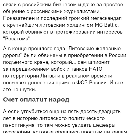
связи с российским бизнесом и даже за простое
общение с российскими журналистами.
Показателен и последний громкий мегаскандал
с крупнейшим литовским холдингом MG Baltic,
который обвиняют в протежировании интересов
"Росатома".
А в конце прошлого года "Литовские железные
дороги" были обвинены в приобретении в России
подъемного крана, который… сам шпионит
за передвижением войск и танков НАТО
по территории Литвы и в реальном времени
посылает донесения прямо в ФСБ России. И все
это не шутки.
Счет оплатит народ
А если углубиться еще на пять-десять-двадцать
лет в историю литовского политического
паноптикума, то там можно увидеть шедевры
русофобии, которые обошлись простым литовцам