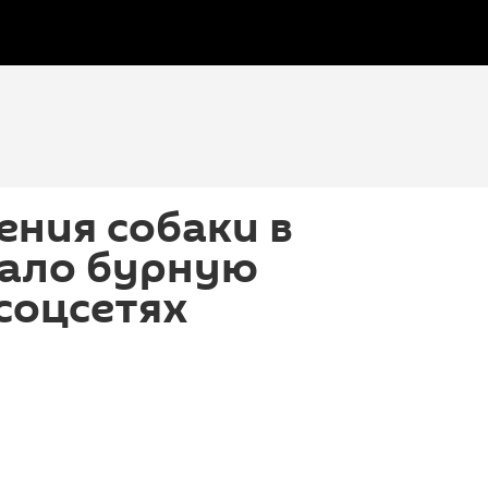
ения собаки в
вало бурную
соцсетях