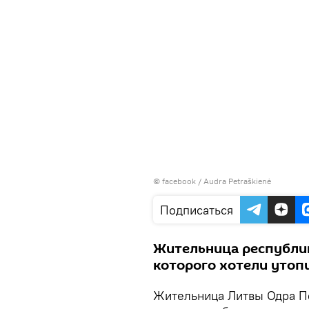
©
facebook / Audra Petraškienė
Подписаться
Жительница республик
которого хотели утоп
Жительница Литвы Одра П