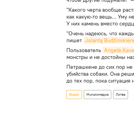
"Какого черта вообще раст
как какую-то вещь… Уму не
У них камень вместо серд
"Очень надеюсь, что каждый
пишет
Jolantą Budžinskien
Пользователь
Angelė Kava
монстры и не достойны на
Петрашкене до сих пор не 
убийства собаки. Она реши
до тех пор, пока ситуация
Видео
Мультимедиа
Литва