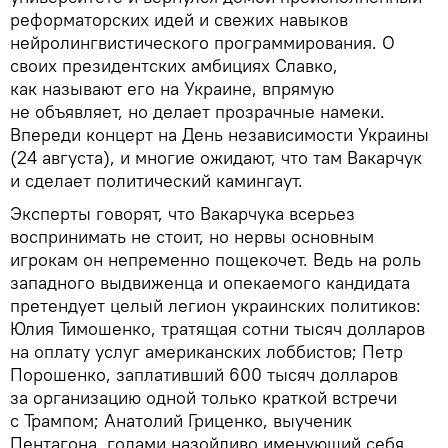
реформаторских идей и свежих навыков
нейролингвистического программирования. О
своих президентских амбициях Славко,
как называют его на Украине, впрямую
не объявляет, но делает прозрачные намеки.
Впереди концерт на День независимости Украины
(24 августа), и многие ожидают, что там Вакарчук
и сделает политический камингаут.
Эксперты говорят, что Вакарчука всерьез
воспринимать не стоит, но нервы основным
игрокам он непременно пощекочет. Ведь на роль
западного выдвиженца и опекаемого кандидата
претендует целый легион украинских политиков:
Юлия Тимошенко, тратящая сотни тысяч долларов
на оплату услуг американских лоббистов; Петр
Порошенко, заплативший 600 тысяч долларов
за организацию одной только краткой встречи
с Трампом; Анатолий Гриценко, выученик
Пентагона, годами назойливо именующий себя