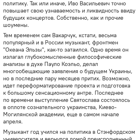
политику. Так или иначе, Иво Васильевич точно
повышает свою узнаваемость и ликвидность ввиду
будущих концертов. Собственно, как и прочие
шоумены.
Тем временем сам Вакарчук, кстати, весьма
популярный и в России музыкант, фронтмен
"Океана Эльзы", как-то затаился. Одно время он
излагал глубокомысленные философические
анализы в духе Пауло Коэльо, делал
многообещающие заявления о будущем Украины,
но в последние пару месяцев притих. Возможно,
идет переформатирование проекта и подготовка
к большому сенсационному антре. Последнее
по времени выступление Святослава состоялось
в оплоте сознательного украинства, Киево-
Могилянской академии, еще в самом начале
апреля.
Музыкант год учился на политика в Стэнфордском
университете и вернулся домой преисполненный