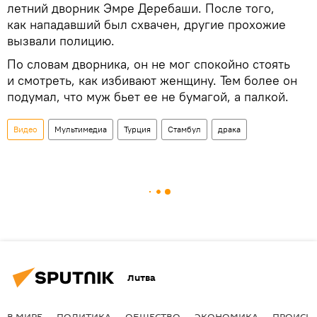
летний дворник Эмре Деребаши. После того,
как нападавший был схвачен, другие прохожие
вызвали полицию.
По словам дворника, он не мог спокойно стоять
и смотреть, как избивают женщину. Тем более он
подумал, что муж бьет ее не бумагой, а палкой.
Видео
Мультимедиа
Турция
Стамбул
драка
Литва
В МИРЕ
ПОЛИТИКА
ОБЩЕСТВО
ЭКОНОМИКА
ПРОИСШ