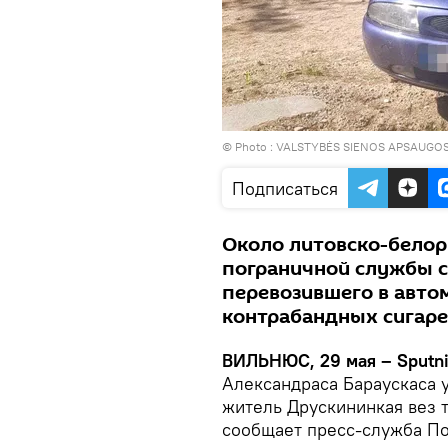
© Photo :
VALSTYBĖS SIENOS APSAUGO
Подписаться
Около литовско-белор
пограничной службы с
перевозившего в авто
контрабандных сигаре
ВИЛЬНЮС, 29 мая – Sputni
Александраса Бараускаса 
житель Друскининкая вез т
сообщает пресс-служба П