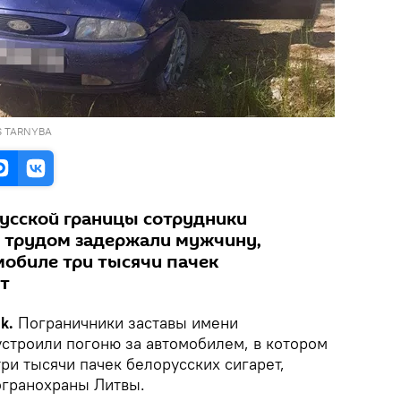
S TARNYBA
усской границы сотрудники
 трудом задержали мужчину,
мобиле три тысячи пачек
т
k.
Пограничники заставы имени
устроили погоню за автомобилем, в котором
ри тысячи пачек белорусских сигарет,
огранохраны Литвы.