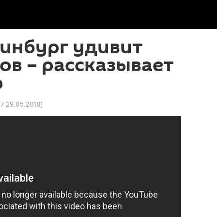
ринбург удивит
в – рассказывает
р
37 29.05.2018
)