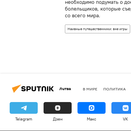
необходимо подумать о до
болельщиков, которые съед
со всего мира.
Наивные путешественники: вне игры
Литва
В МИРЕ
ПОЛИТИКА
Telegram
Дзен
Макс
VK