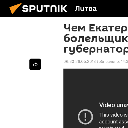
Литва
Чем Екате
болельщико
губернато
06:30 26.05.2018
(обновлено:
14: