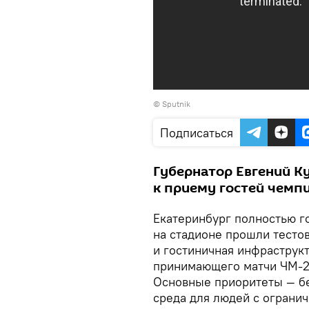
© Sputnik
Подписаться
Губернатор Евгений К
к приему гостей чемп
Екатеринбург полностью го
на стадионе прошли тесто
и гостиничная инфраструкт
принимающего матчи ЧМ-201
Основные приоритеты — бе
среда для людей с ограни