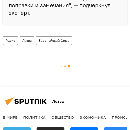
поправки и замечания", — подчеркнул
эксперт.
Радио
Литва
Европейский Союз
Литва
В МИРЕ
ПОЛИТИКА
ОБЩЕСТВО
ЭКОНОМИКА
ПРОИСШ