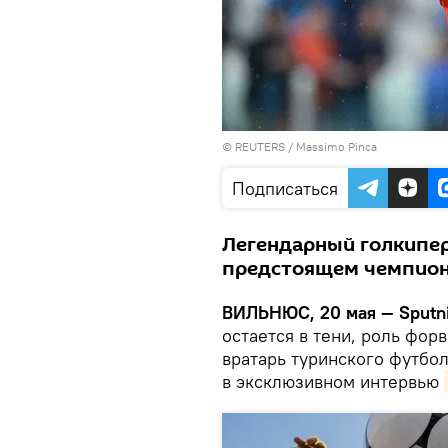
©
REUTERS
/ Massimo Pinca
Подписаться
Легендарный голкипер 
предстоящем чемпиона
ВИЛЬНЮС, 20 мая — Sputni
остается в тени, роль фор
вратарь туринского футбо
в эксклюзивном интервью