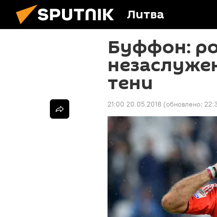
Литва
Буффон: ро
незаслужен
тени
21:00 20.05.2018
(обновлено:
22: