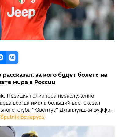
рассказал, за кого будет болеть на
те мира в России
k.
Позиция голкипера незаслуженно
варда всегда имела больший вес, сказал
льного клуба "Ювентус" Джанлуиджи Буффон
Sputnik Беларусь
.